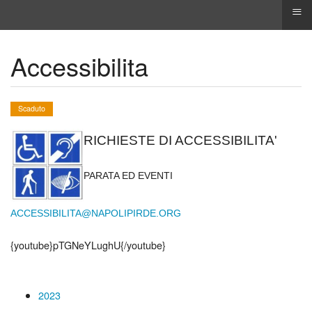
≡
Accessibilita
Scaduto
RICHIESTE DI ACCESSIBILITA'
PARATA ED EVENTI
ACCESSIBILITA@NAPOLIPIRDE.ORG
{youtube}pTGNeYLughU{/youtube}
2023